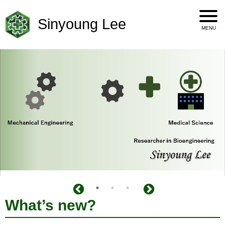
Sinyoung Lee
What’s new?